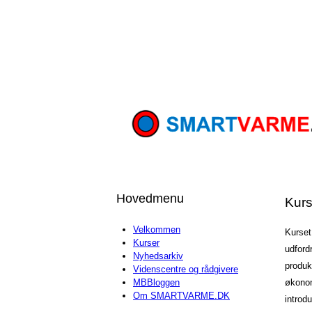
Hovedmenu
Kurs
Velkommen
Kurset
Kurser
udfordr
Nyhedsarkiv
produk
Videnscentre og rådgivere
økonom
MBBloggen
Om SMARTVARME.DK
introd