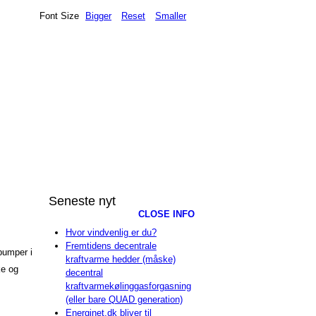
Font Size
Bigger
Reset
Smaller
Seneste nyt
CLOSE INFO
Hvor vindvenlig er du?
Fremtidens decentrale
epumper i
kraftvarme hedder (måske)
ke og
decentral
kraftvarmekølinggasforgasning
(eller bare QUAD generation)
Energinet.dk bliver til