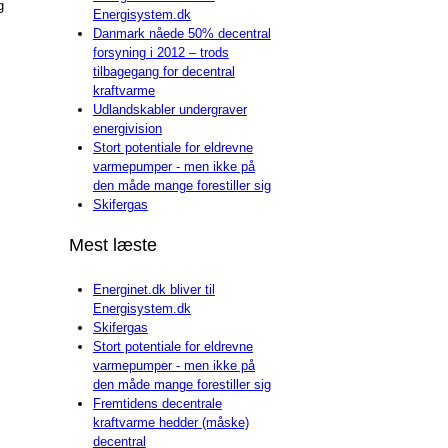
g
Energisystem.dk
Danmark nåede 50% decentral
forsyning i 2012 – trods
tilbagegang for decentral
kraftvarme
Udlandskabler undergraver
energivision
Stort potentiale for eldrevne
varmepumper - men ikke på
den måde mange forestiller sig
Skifergas
Mest læste
Energinet.dk bliver til
Energisystem.dk
Skifergas
Stort potentiale for eldrevne
varmepumper - men ikke på
den måde mange forestiller sig
Fremtidens decentrale
kraftvarme hedder (måske)
decentral