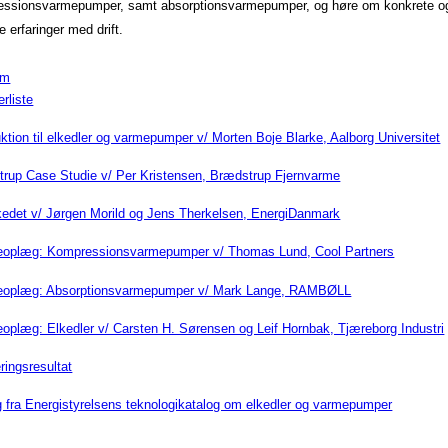
essionsvarmepumper, samt absorptionsvarmepumper, og høre om konkrete o
e erfaringer med drift.
am
erliste
uktion til elkedler og varmepumper v/ Morten Boje Blarke, Aalborg Universitet
rup Case Studie v/ Per Kristensen, Brædstrup Fjernvarme
edet v/ Jørgen Morild og Jens Therkelsen, EnergiDanmark
eoplæg: Kompressionsvarmepumper v/ Thomas Lund, Cool Partners
eoplæg: Absorptionsvarmepumper v/ Mark Lange, RAMBØLL
oplæg: Elkedler v/ Carsten H. Sørensen og Leif Hornbak, Tjæreborg Industri
ringsresultat
 fra Energistyrelsens teknologikatalog om elkedler og varmepumper