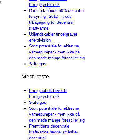
g
Energisystem.dk
Danmark nåede 50% decentral
forsyning i 2012 – trods
tilbagegang for decentral
kraftvarme
Udlandskabler undergraver
energivision
Stort potentiale for eldrevne
varmepumper - men ikke på
den måde mange forestiller sig
Skifergas
Mest læste
Energinet.dk bliver til
Energisystem.dk
Skifergas
Stort potentiale for eldrevne
varmepumper - men ikke på
den måde mange forestiller sig
Fremtidens decentrale
kraftvarme hedder (måske)
decentral