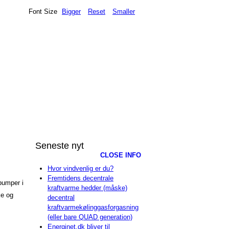
Font Size
Bigger
Reset
Smaller
Seneste nyt
CLOSE INFO
Hvor vindvenlig er du?
Fremtidens decentrale
epumper i
kraftvarme hedder (måske)
ke og
decentral
kraftvarmekølinggasforgasning
(eller bare QUAD generation)
Energinet.dk bliver til