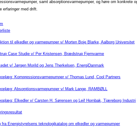
essionsvarmepumper, samt absorptionsvarmepumper, og høre om konkrete o
e erfaringer med drift.
am
erliste
uktion til elkedler og varmepumper v/ Morten Boje Blarke, Aalborg Universitet
rup Case Studie v/ Per Kristensen, Brædstrup Fjernvarme
edet v/ Jørgen Morild og Jens Therkelsen, EnergiDanmark
eoplæg: Kompressionsvarmepumper v/ Thomas Lund, Cool Partners
eoplæg: Absorptionsvarmepumper v/ Mark Lange, RAMBØLL
oplæg: Elkedler v/ Carsten H. Sørensen og Leif Hornbak, Tjæreborg Industri
ringsresultat
 fra Energistyrelsens teknologikatalog om elkedler og varmepumper