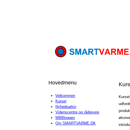
Hovedmenu
Kurs
Velkommen
Kurset
Kurser
udfordr
Nyhedsarkiv
produk
Videnscentre og rådgivere
økonom
MBBloggen
Om SMARTVARME.DK
introd